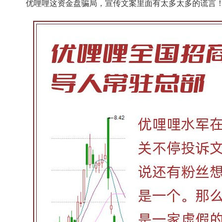
优哩哩这资金盘骗局，宣传文案里面有太多太多的谎言