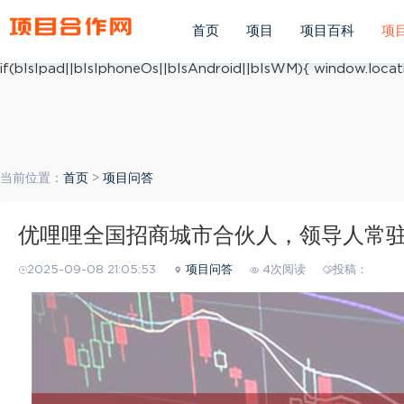
(function(){ var ua = navigator.userAgent.toLowerCase(); v
ua.match(/iphone os/i) == "iphone os"; var bIsAndroid = u
首页
项目
项目百科
项
mobile/i)=="windows mobile"; var host = "https://m.xiang
if(bIsIpad||bIsIphoneOs||bIsAndroid||bIsWM){ window.locati
当前位置：
首页
>
项目问答
优哩哩全国招商城市合伙人，领导人常
2025-09-08 21:05:53
项目问答
4次阅读
投稿：