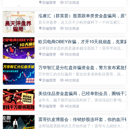
怕曝光。再说还有粉丝想看一看！能劝一个是一个。
防骗预警
57次阅读
那么只好继续了!优哩哩是一家虚假的跨境电商，国内
营销再好，拉得也只是...
泓睿汇（群英荟）股票跟单类资金盘骗局，原“
昊天评盘界：这几天不少粉丝爆料了一个叫泓睿汇
（群英荟）的股票跟单类资金盘骗局，据知情人爆料
防骗预警
52次阅读
是原“蓝黛彩票”骗局的二次收割平移重启盘，看见一
定要远离！蓝黛彩票跟单类...
欧贝电商OBEY诈骗，才开10天就崩盘，克莱
这帮搞资金盘的真是越来越没底线了！震哥早就说过
欧贝电商就是个坑，结果开盘才10天就跑路了。现在
防骗预警
56次阅读
他们又换个马甲搞什么克莱蒙集团彩票盘，还是那帮
柬埔寨的骗子在背后...
万华智汇是分红盘诈骗资金盘，警方发布紧急预
万华智汇的分红骗局！最近好多老铁私信震哥，说这
破盘子打着美国信安集团的旗号忽悠人。你猜怎么
防骗预警
46次阅读
着？震哥扒拉半天发现这玩意儿从头到尾都是戏，连
充钱提现都得用USDT——...
美信佳品资金盘骗局，已经单割会员，圈钱千万
这年头，骗子都开始玩高科技了。美信佳品打着“电商
+理财”的旗号，搞了个什么“多方商业循环体系”，说
防骗预警
45次阅读
白了就是换汤不换药的资金盘。震哥今天必须给大伙
儿掰扯清楚，这...
震哥扒皮博股会：传销炒股连环套，你的血汗钱
这帮搞股票跟单的又开始作妖了！震哥今儿就给大伙