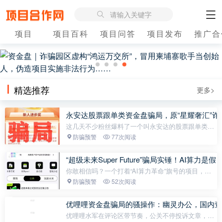
请输入关键字
项目
项目百科
项目问答
项目发布
推广合
精选推荐
更多>
永安达股票跟单类资金盘骗局，原“星耀奢汇”
这几天不少粉丝爆料了一个叫永安达的股票跟单类资
金盘骗局，据知情人爆料是原“星耀奢汇”诈骗团伙所
防骗预警
77次阅读
开，操盘手老周，毫无格局，说跑就跑，平均寿命周
期就是1个多月，高度预...
“超级未来Super Future”骗局实锤！AI算力
你敢相信吗？一个打着“AI算力革命”旗号的项目，正
以科技之名，行收割之实，无数普通人正被悄然拖入
防骗预警
52次阅读
一场精心设计的金融陷阱。第一，虚假身份包装，构
筑信任幻象，实则“画皮”...
优哩哩资金盘骗局的骚操作：幽灵办公，国内查
优哩哩水军在评论区带节奏，公关不停投诉文章，害