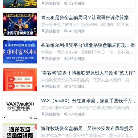
扒了扒他们的底裤，看看这博股会是怎么把韭菜根都
防骗预警
39次阅读
给你刨了的。先说他们那个拉人头的金字塔，套路玩
得溜啊。打着月赚80...
青云租是资金盘骗局吗？让震哥告诉你答案
震哥最开始了解青云租还是从网上刷到的，经常看到
青云租做的广告推广，标题都是青云租是不是资金
防骗预警
40次阅读
盘，与资金盘有什么不同之类的。震哥当时就心想，
青云租如果真的不是资金...
香港维尔利投资平台”缅北杀猪盘骗局再现，操
大家好，我是良心弟，又到到了每日一说，良心弟的
主题场，我还是你们熟悉，我依然每天都是马不停
防骗预警
66次阅读
蹄，坐在电脑面前，给大家不停码字青年，定期给大
家普及行业热点资讯八卦，良心弟一...
“看客帮”崩盘！抖推联盟原班人马改名“艺人库
抖推联盟原班人马再割韭菜，百万人血本无归！刷视
频就能赚钱？当心！你可能正沦为骗子洗钱的工具
防骗预警
84次阅读
人。近日，号称“看视频就能赚钱”的看客帮平台突然
停摆维护，数十万会员无法...
VAX（VaultX）分红盘诈骗，操盘手圈钱千万
震哥收到粉丝爆料，VAX这个打着质押分红旗号的资
金盘已经圈钱上千万。目前平台有两万五千多名会
防骗预警
64次阅读
员，随时可能跑路。VAX分三个板块：借贷：20U起
投，年化180%-360%流动性：500U...
海洋牧场资金盘骗局，又被公安发布风险提示，
海洋牧场这个项目震哥很早就曝光过，震哥最近又刷