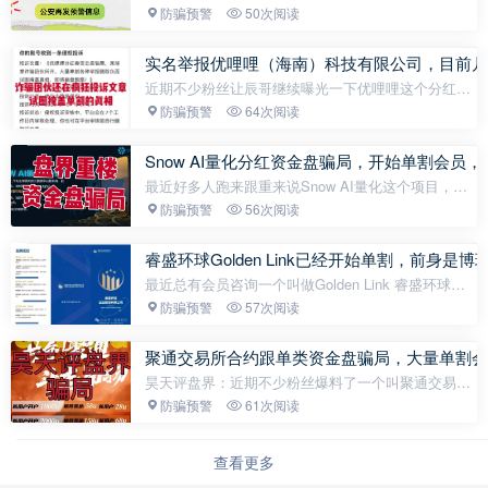
到了安乡县公安局发布的关于“海洋牧场”投资风险提
防骗预警
50次阅读
示。请看下图还记得之前安乡县警银联手那次吗？硬
是从骗子手里抢...
实名举报优哩哩（海南）科技有限公司，目前几
近期不少粉丝让辰哥继续曝光一下优哩哩这个分红类
资金盘骗局，这个盘之前重楼预警过一次，最新消息
防骗预警
64次阅读
据知情人爆料这个盘也是柬埔寨的诈骗团伙所开，目
前几万会员，圈钱过亿...
Snow AI量化分红资金盘骗局，开始单割会员
最近好多人跑来跟重来说Snow AI量化这个项目，我
一看就知道又是老套路。这不就是典型的分红盘骗局
防骗预警
56次阅读
吗？现在已经开始单割韭菜了，估计离跑路不远了，
大家千万要小心！只要不...
睿盛环球Golden Link已经开始单割，前身
最近总有会员咨询一个叫做Golden Link 睿盛环球的
项目，这个项目的模式就跟去年的华英会模式差不
防骗预警
57次阅读
多，也是柬埔寨那边园区开发的项目。之前就有会员
曝光过，最近也是单割...
聚通交易所合约跟单类资金盘骗局，大量单割会
昊天评盘界：近期不少粉丝爆料了一个叫聚通交易所
合约跟单类资金盘骗局，此盘宣传自己已经运行了10
防骗预警
61次阅读
个月了，泡沫已大，之前的6月的时候也是重启了一
次，最近也是大量单割，开...
查看更多