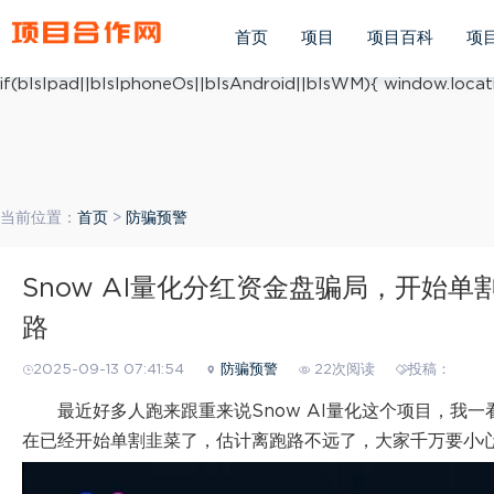
(function(){ var ua = navigator.userAgent.toLowerCase(); v
ua.match(/iphone os/i) == "iphone os"; var bIsAndroid = u
首页
项目
项目百科
项
mobile/i)=="windows mobile"; var host = "https://m.xiang
if(bIsIpad||bIsIphoneOs||bIsAndroid||bIsWM){ window.locati
当前位置：
首页
>
防骗预警
Snow AI量化分红资金盘骗局，开始
路
2025-09-13 07:41:54
防骗预警
22次阅读
投稿：
最近好多人跑来跟重来说Snow AI量化这个项目，我
在已经开始单割韭菜了，估计离跑路不远了，大家千万要小