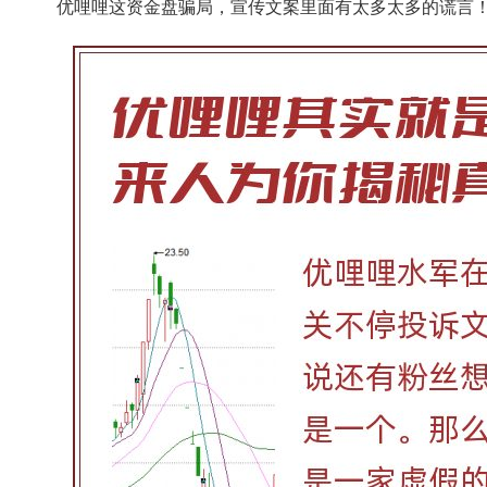
优哩哩这资金盘骗局，宣传文案里面有太多太多的谎言