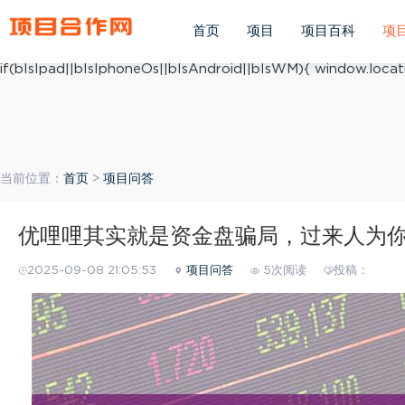
(function(){ var ua = navigator.userAgent.toLowerCase(); v
ua.match(/iphone os/i) == "iphone os"; var bIsAndroid = u
首页
项目
项目百科
项
mobile/i)=="windows mobile"; var host = "https://m.xiang
if(bIsIpad||bIsIphoneOs||bIsAndroid||bIsWM){ window.locati
当前位置：
首页
>
项目问答
优哩哩其实就是资金盘骗局，过来人为
2025-09-08 21:05:53
项目问答
5次阅读
投稿：