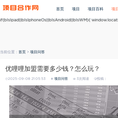
(function(){ var ua = navigator.userAgent.toLowerCase(); v
ua.match(/iphone os/i) == "iphone os"; var bIsAndroid = u
首页
项目
项目百科
项
mobile/i)=="windows mobile"; var host = "https://m.xiang
if(bIsIpad||bIsIphoneOs||bIsAndroid||bIsWM){ window.locati
当前位置：
首页
>
项目问答
优哩哩加盟需要多少钱？怎么玩？
2025-09-08 21:05:53
项目问答
3次阅读
投稿：