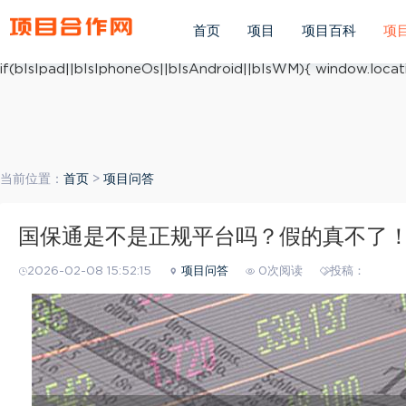
(function(){ var ua = navigator.userAgent.toLowerCase(); v
ua.match(/iphone os/i) == "iphone os"; var bIsAndroid = u
首页
项目
项目百科
项
mobile/i)=="windows mobile"; var host = "https://m.xiang
if(bIsIpad||bIsIphoneOs||bIsAndroid||bIsWM){ window.locati
当前位置：
首页
>
项目问答
国保通是不是正规平台吗？假的真不了
2026-02-08 15:52:15
项目问答
0次阅读
投稿：