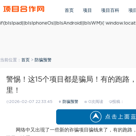
(function(){ var ua = navigator.userAgent.toLowerCase(); v
ua.match(/iphone os/i) == "iphone os"; var bIsAndroid = u
首页
项目
项目百科
项
mobile/i)=="windows mobile"; var host = "https://m.xiang
if(bIsIpad||bIsIphoneOs||bIsAndroid||bIsWM){ window.locati
当前位置：
首页
>
防骗预警
警惕！这15个项目都是骗局！有的跑路
里！
2026-02-07 22:33:45
防骗预警
0次阅读
投稿：
网络中又出现了一些新的诈骗项目骗钱来了，有的跑路