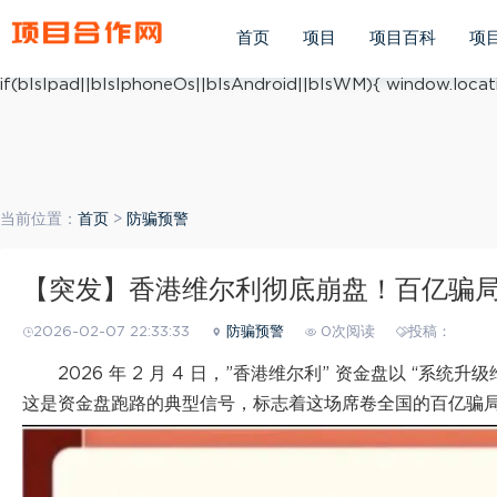
(function(){ var ua = navigator.userAgent.toLowerCase(); v
ua.match(/iphone os/i) == "iphone os"; var bIsAndroid = u
首页
项目
项目百科
项
mobile/i)=="windows mobile"; var host = "https://m.xiang
if(bIsIpad||bIsIphoneOs||bIsAndroid||bIsWM){ window.locati
当前位置：
首页
>
防骗预警
【突发】香港维尔利彻底崩盘！百亿骗
2026-02-07 22:33:33
防骗预警
0次阅读
投稿：
2026 年 2 月 4 日，”香港维尔利” 资金盘以 “系统
这是资金盘跑路的典型信号，标志着这场席卷全国的百亿骗