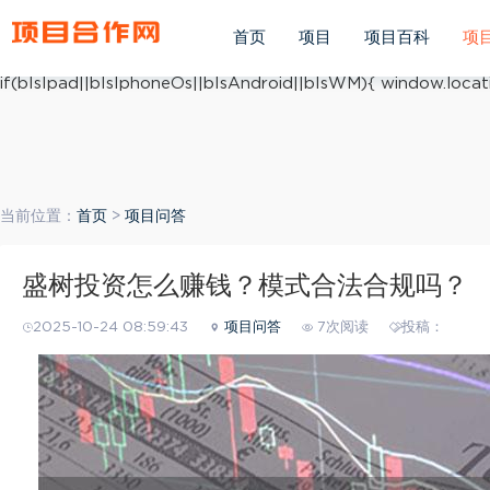
(function(){ var ua = navigator.userAgent.toLowerCase(); v
ua.match(/iphone os/i) == "iphone os"; var bIsAndroid = u
首页
项目
项目百科
项
mobile/i)=="windows mobile"; var host = "https://m.xiang
if(bIsIpad||bIsIphoneOs||bIsAndroid||bIsWM){ window.locati
当前位置：
首页
>
项目问答
盛树投资怎么赚钱？模式合法合规吗？
2025-10-24 08:59:43
项目问答
7次阅读
投稿：