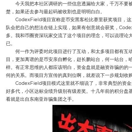
今天我把本社区调研的一些信息透漏给大家，千万不要
楚，如果还去参与最起码被收割也是明明白白。
CodexField项目宣称是币安黑客松比赛里获奖项
队会把自己的想法在链上实现，如果有创意就会获奖，Codex
多。我和币圈资深玩家交流了这个项目的理念，可以说理论
已。
何一作为评委对此项目进行了互动，和太多项目都有互
目，更加离谱的是币安亲自孵化，赵长鹏站台，何一站台，
样。有正常思维的人都应该明白，资金盘就是融资诈骗的的
何的关系。而项目方宣传的真到位啊，就差说下一步规划收
CodexField项目模式这里就不细说了，非常典型的
好多代，小区达标业绩升级别有级差奖。十几年前的积分盘
看就是出自东南亚诈骗集团之手。