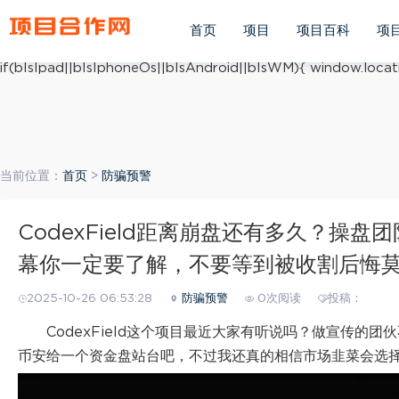
(function(){ var ua = navigator.userAgent.toLowerCase(); v
ua.match(/iphone os/i) == "iphone os"; var bIsAndroid = u
首页
项目
项目百科
项
mobile/i)=="windows mobile"; var host = "https://m.xiang
if(bIsIpad||bIsIphoneOs||bIsAndroid||bIsWM){ window.locati
当前位置：
首页
>
防骗预警
CodexField距离崩盘还有多久？操
幕你一定要了解，不要等到被收割后悔
2025-10-26 06:53:28
防骗预警
0次阅读
投稿：
CodexField这个项目最近大家有听说吗？做宣传
币安给一个资金盘站台吧，不过我还真的相信市场韭菜会选