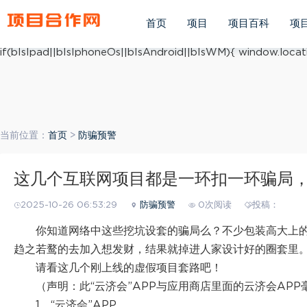
(function(){ var ua = navigator.userAgent.toLowerCase(); v
ua.match(/iphone os/i) == "iphone os"; var bIsAndroid = u
首页
项目
项目百科
项
mobile/i)=="windows mobile"; var host = "https://m.xiang
if(bIsIpad||bIsIphoneOs||bIsAndroid||bIsWM){ window.locati
当前位置：
首页
>
防骗预警
这几个互联网项目都是一环扣一环骗局
2025-10-26 06:53:29
防骗预警
0次阅读
投稿：
你知道网络中这些挖坑设套的骗局么？不少包装高大上的
趋之若鹜的去加入想发财，结果就掉进人家设计好的圈套里
请看这几个刚上线的虚假项目套路吧！
（声明：此“云济会”APP与应用商店里面的云济会AP
1、“云济会”APP