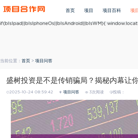
(function(){ var ua = navigator.userAgent.toLowerCase(); v
ua.match(/iphone os/i) == "iphone os"; var bIsAndroid = u
首页
项目
项目百科
项
mobile/i)=="windows mobile"; var host = "https://m.xiang
if(bIsIpad||bIsIphoneOs||bIsAndroid||bIsWM){ window.locati
当前位置：
首页
>
项目问答
盛树投资是不是传销骗局？揭秘内幕让
2025-10-24 08:59:42
项目问答
3次阅读
投稿：