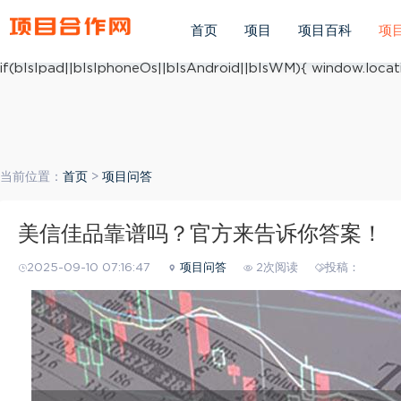
(function(){ var ua = navigator.userAgent.toLowerCase(); v
ua.match(/iphone os/i) == "iphone os"; var bIsAndroid = u
首页
项目
项目百科
项
mobile/i)=="windows mobile"; var host = "https://m.xiang
if(bIsIpad||bIsIphoneOs||bIsAndroid||bIsWM){ window.locati
当前位置：
首页
>
项目问答
美信佳品靠谱吗？官方来告诉你答案！
2025-09-10 07:16:47
项目问答
2次阅读
投稿：