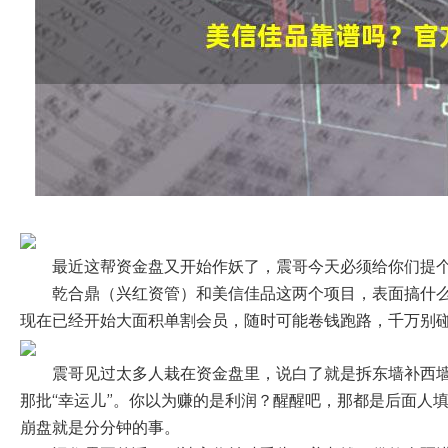
最近这帮资金盘又开始作妖了，震哥今天必须给你们提
乾合鼎（兴红资管）和美信佳品这两个项目，表面搞什
现在已经开始大面积单割会员，随时可能卷钱跑路，千万别
震哥见过太多人栽在资金盘里，说白了就是拆东墙补西
那批“幸运儿”。你以为赚的是利润？醒醒吧，那都是后面人
崩盘就是分分钟的事。