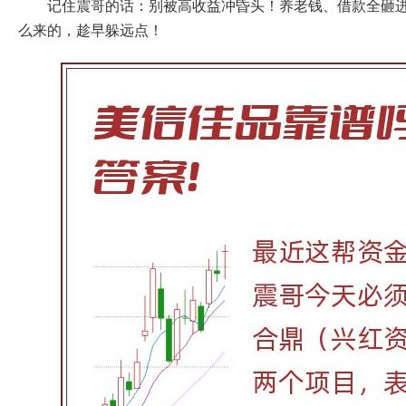
记住震哥的话：别被高收益冲昏头！养老钱、借款全砸
么来的，趁早躲远点！