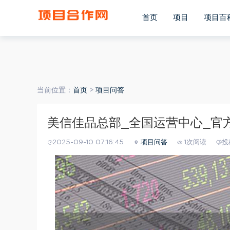
(function(){ var ua = navigator.userAgent.toLowerCase(); va
ua.match(/android/i) == "android"; var bIsWM=ua.match(/w
首页
项目
项目百
window.location.pathname; if(bIsIpad||bIsIphoneOs||bIsAndr
当前位置：
首页
>
项目问答
美信佳品总部_全国运营中心_官
2025-09-10 07:16:45
项目问答
1次阅读
投