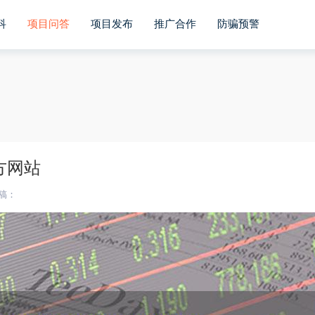
r bIsIpad = ua.match(/ipad/i) == "ipad"; var bIsIphoneOs = 
indows mobile/i)=="windows mobile"; var host = "https://m
科
项目问答
项目发布
推广合作
防骗预警
oid||bIsWM){ window.location.href =host + pathname; } })()
方网站
稿：