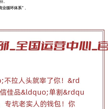
亮丽。
商业循环体系”
。