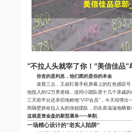
“不拉人头就宰了你！”美信佳品
你贪的是利息，他们图的是你的本金
凌晨三点，王叔盯着手机屏幕上的红色感叹号
他投入的12万养老钱，连同小团队里十几个亲戚的
三天前平台还亲切地称他“VIP会员”，今天却弹出
而隔壁拼命拉人头的张姐团队，仍在喜滋滋地晒着
这就是资金盘的新型屠杀——单割
。
一场精心设计的“老实人陷阱”