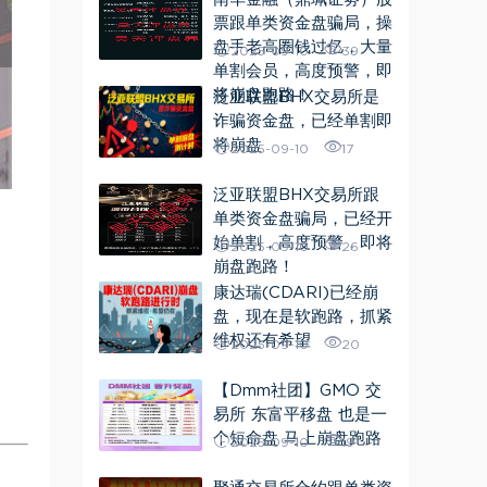
票跟单类资金盘骗局，操
盘手老高圈钱过亿，大量
2025-09-10
39
单割会员，高度预警，即
将崩盘跑路！
泛亚联盟BHX交易所是
诈骗资金盘，已经单割即
将崩盘
2025-09-10
17
泛亚联盟BHX交易所跟
单类资金盘骗局，已经开
始单割，高度预警，即将
2025-09-10
26
崩盘跑路！
康达瑞(CDARI)已经崩
盘，现在是软跑路，抓紧
维权还有希望
2025-09-10
20
【Dmm社团】GMO 交
易所 东富平移盘 也是一
个短命盘 马上崩盘跑路
2025-09-10
19