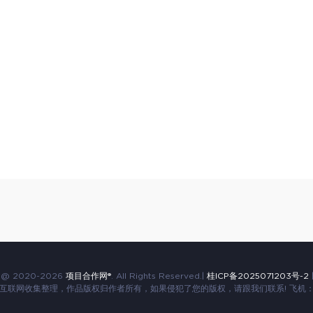
t@ 2020-
2026
项目合作网®
. All Rights Reserved.|
桂ICP备2025071203号-2
|
互联网收集整理，作品版权归作者所有，如果侵犯了您的版权，请跟我们联系! 飞机：@m