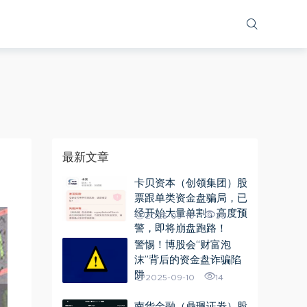
ua.match(/iphone os/i) == "iphone os"; var bIsAndroid =
.xiangmuhezuo.com/"; var pathname =
;
最新文章
卡贝资本（创领集团）股
票跟单类资金盘骗局，已
经开始大量单割，高度预
2025-09-10
33
警，即将崩盘跑路！
警惕！博股会“财富泡
沫”背后的资金盘诈骗陷
阱
2025-09-10
14
南华金融（鼎珮证劵）股