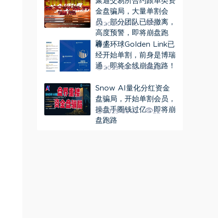
聚通交易所合约跟单类资
金盘骗局，大量单割会
员，部分团队已经撤离，
2025-09-10
17
高度预警，即将崩盘跑
路！
睿盛环球Golden Link已
经开始单割，前身是博瑞
通，即将全线崩盘跑路！
2025-09-10
23
Snow AI量化分红资金
盘骗局，开始单割会员，
操盘手圈钱过亿，即将崩
2025-09-10
22
盘跑路