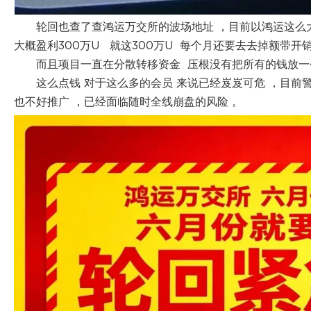
轮回也查了查鸿运万交所的波场地址 ，目前以鸿运这么
大概盈利300万U 就这300万U 每个月还要去去掉额带开销
而且项目一直在分散转移资金 压根没有把所有的钱放一
这么点钱 对于这么多的会员 来说已经岌岌可危 ，目前
也不好推广 ，已经面临随时全线崩盘的风险 。