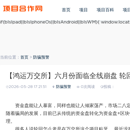
(function(){ var ua = navigator.userAgent.toLowerCase(); v
ua.match(/iphone os/i) == "iphone os"; var bIsAndroid = u
首页
项目
项目百科
项
mobile/i)=="windows mobile"; var host = "https://m.xiang
if(bIsIpad||bIsIphoneOs||bIsAndroid||bIsWM){ window.locati
当前位置：
首页
>
防骗预警
【鸿运万交所】六月份面临全线崩盘 轮
2026-05-28 17:21:51
防骗预警
0次阅读
投稿：
资金盘能让人暴富，同样也能让人倾家荡产，市场二八
随着骗局的发展，目前已从传统的资金盘转化为资金盘+区块
理。
很多人说轮回怎么老是在万交所这个项目粘牙 ，最近没