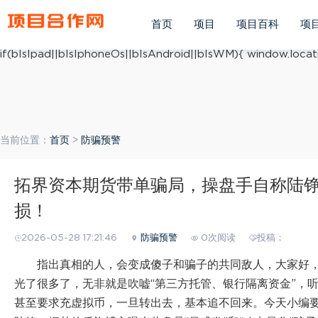
(function(){ var ua = navigator.userAgent.toLowerCase(); v
ua.match(/iphone os/i) == "iphone os"; var bIsAndroid = u
首页
项目
项目百科
项
mobile/i)=="windows mobile"; var host = "https://m.xiang
if(bIsIpad||bIsIphoneOs||bIsAndroid||bIsWM){ window.locati
当前位置：
首页
>
防骗预警
拓界资本期货带单骗局，操盘手自称陆
损！
2026-05-28 17:21:46
防骗预警
0次阅读
投稿：
指出真相的人，会变成傻子和骗子的共同敌人，大家好，
光了很多了，无非就是吹嘘“第三方托管、银行隔离资金”，
甚至要求充虚拟币，一旦转出去，基本追不回来。今天小编