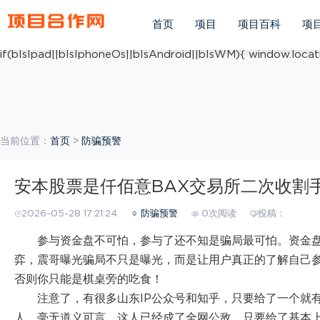
(function(){ var ua = navigator.userAgent.toLowerCase(); v
ua.match(/iphone os/i) == "iphone os"; var bIsAndroid = u
首页
项目
项目百科
项
mobile/i)=="windows mobile"; var host = "https://m.xiang
if(bIsIpad||bIsIphoneOs||bIsAndroid||bIsWM){ window.locati
当前位置：
首页
>
防骗预警
安本股票是仟佰意BAX交易所二次收割
2026-05-28 17:21:24
防骗预警
0次阅读
投稿：
参与资金盘不可怕，参与了还不知是骗局最可怕。资金
弈，震哥曝光骗局不只是曝光，而是让用户真正的了解自己
否则你只能是棋桌旁的吃食！
注意了，有很多山东IP公众号和知乎，只要给了一个就
人。毫无道义可言，这人已经成了全网公敌，只要给了基本