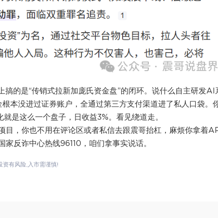
际上搞的是“传销式拉新加庞氏资金盘”的闭环。说什么自主研发AI
资金根本没进过证券账户，全通过第三方支付渠道进了私人口袋。
化就是这么一个盘子，日收益3%。看见绕道走。
项目，你也不用在评论区或者私信去跟震哥抬杠，麻烦你拿着AP
家反诈中心热线96110，咱们拿事实说话。
投资有风险,入市需谨慎!