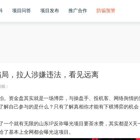
r bIsIpad = ua.match(/ipad/i) == "ipad"; var bIsIphoneOs = 
indows mobile/i)=="windows mobile"; var host = "https://m
科
项目问答
项目发布
推广合作
防骗预警
oid||bIsWM){ window.location.href =host + pathname; } })()
骗局，拉人涉嫌违法，看见远离
投稿：
怕。资金盘其实就是一场博弈，与操盘手、投机客、网络舆情的
了解自己参与的是什么？只有了解真相你才能有下棋博弈的机会
了一个就有无限的山东IP反诈曝光项目要茶水费，其实都是X天
给了基本上全网都会曝光这项目。