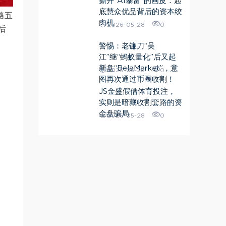
撕开“AI暴富”的画皮：起
底慧众优品背后的资本绞
路五
肉机
2026-05-28
0
后
警惕：老镰刀“吴
江”继“蚂蚁量化”后又起
新盘“BelaMarket”，意
2026-05-28
0
图再次通过币圈收割！
JS金盛假借体育投注，
实则是暗藏收割套路的资
金盘骗局
2026-05-28
0