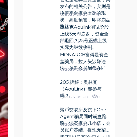
发布的相关公告，实则是
掩盖平台资金匮乏的现
2026-05-28
0
状，高度预警，即将崩盘
跑路！
奥林克Aoulink测试阶段
上线5天即崩盘，资金全
部退回？25号正式上线
2026-05-28
0
实际为继续收割…
MONARCH富傅是资金
盘骗局，拉人头涉嫌违
法，单割会员崩盘在即
2026-05-28
0
205.拆解：奥林克
（AouLink）能参与
吗？
2026-05-28
0
聚币交易所及旗下One
Agent骗局同时崩盘跑
路，涉案资金几十亿，会
2026-05-28
0
员账户冻结、提现无望…