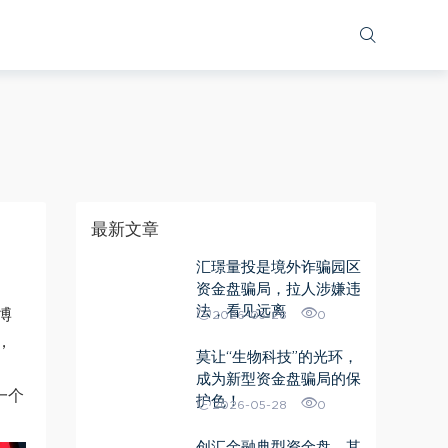
ua.match(/iphone os/i) == "iphone os"; var bIsAndroid =
.xiangmuhezuo.com/"; var pathname =
;
最新文章
汇璟量投是境外诈骗园区
资金盘骗局，拉人涉嫌违
法，看见远离
博
2026-05-28
0
，
莫让“生物科技”的光环，
成为新型资金盘骗局的保
一个
护色！
2026-05-28
0
创汇金融典型资金盘，其