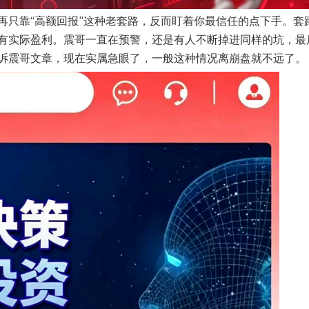
再只靠“高额回报”这种老套路，反而盯着你最信任的点下手。套
有实际盈利。震哥一直在预警，还是有人不断掉进同样的坑，最
诉震哥文章，现在实属急眼了，一般这种情况离崩盘就不远了。