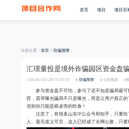
(function(){ var ua = navigator.userAgent.toLowerCase(); va
ua.match(/android/i) == "android"; var bIsWM=ua.match(/w
首页
项目
项目百
window.location.pathname; if(bIsIpad||bIsIphoneOs||bIsAndr
当前位置：
首页
>
防骗预警
汇璟量投是境外诈骗园区资金盘
2026-05-28 17:20:57
防骗预警
0次阅读
参与资金盘不可怕，参与了还不知是骗局最可
弈，震哥曝光骗局不只是曝光，而是让用户真正的
否则你只能是棋桌旁的吃食！
注意了，有很多山东IP公众号和知乎，只要给
人。毫无道义可言，这人已经成了全网公敌，只要