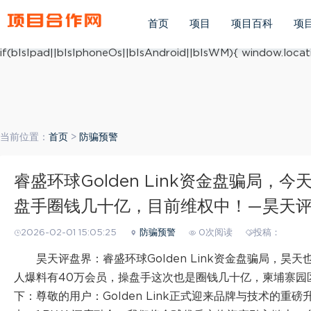
(function(){ var ua = navigator.userAgent.toLowerCase(); v
ua.match(/iphone os/i) == "iphone os"; var bIsAndroid = u
首页
项目
项目百科
项
mobile/i)=="windows mobile"; var host = "https://m.xiang
if(bIsIpad||bIsIphoneOs||bIsAndroid||bIsWM){ window.locati
当前位置：
首页
>
防骗预警
睿盛环球Golden Link资金盘骗局
盘手圈钱几十亿，目前维权中！—昊天
2026-02-01 15:05:25
防骗预警
0次阅读
投稿：
昊天评盘界：睿盛环球Golden Link资金盘骗局，
人爆料有40万会员，操盘手这次也是圈钱几十亿，柬埔寨园
下：尊敬的用户：Golden Link正式迎来品牌与技术的重